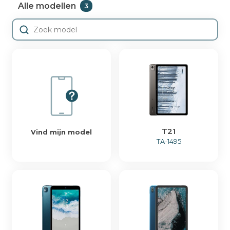
Alle modellen
3
Plan reparatie
Plan reparatie
Geen producten in de
0
winkelwagen.
T21
Vind mijn model
TA-1495
Reparaties