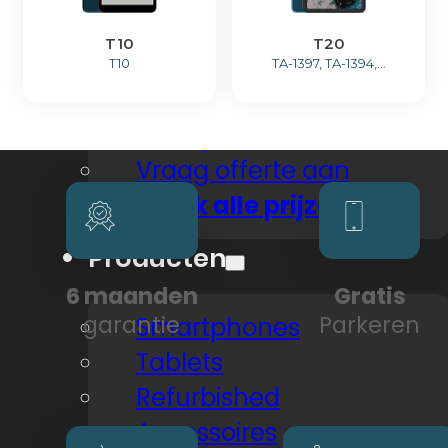
T10
T20
Smartphone
T10
TA-1397, TA-1394,...
Tablet
Overig
Vraag offerte aan
Bekijk alle prijzen
Producten
6 maanden
Gratis
garantie
Parkeren
Smartphones
Tablets
Refurbished
Accessoires