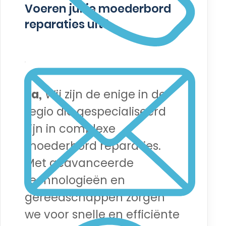
Voeren jullie moederbord
reparaties uit?
Ja,
Wij zijn de enige in de
regio die gespecialiseerd
zijn in complexe
moederbord reparaties.
Met geavanceerde
technologieën en
gereedschappen zorgen
we voor snelle en efficiënte