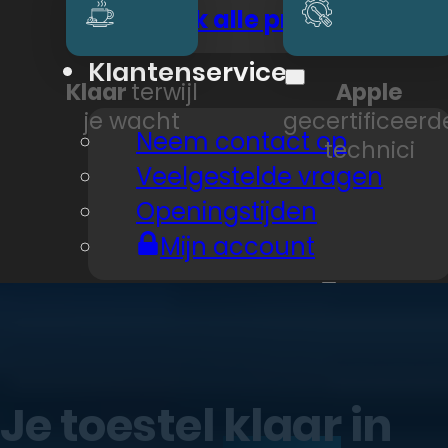
Bekijk alle producten
Klantenservice
Klaar
terwijl
Apple
je wacht
gecertificeerd
Neem contact op
technici
Veelgestelde vragen
Openingstijden
Mijn account
Verkoop je device
Neem contact op
Veelgestelde vragen
Je toestel
klaar
in
Openingstijden