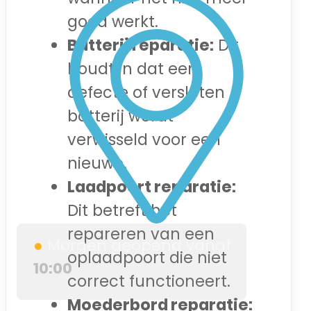
goed werkt.
Batterij reparatie:
Dit
houdt in dat een
defecte of versleten
batterij wordt
verwisseld voor een
nieuwe.
Laadpoort reparatie:
Dit betreft het
repareren van een
●
Morgen geopend vanaf
oplaadpoort die niet
10:00
correct functioneert.
Moederbord reparatie: