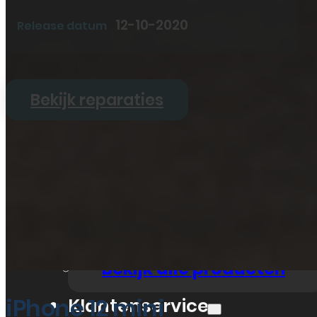
Tablet
12-10-2020
Release datum
Overig
Vraag offerte aan
Bekijk alle prijzen
Bekijk reparaties
Producten
Smartphones
Tablets
Refurbished
Accessoires
Bekijk alle producten
iPhone 12 mini
Klantenservice