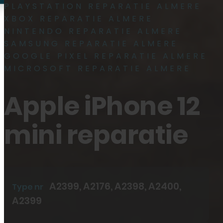
PLAYSTATION REPARATIE ALMERE
XBOX REPARATIE ALMERE
Plan reparatie
NINTENDO REPARATIE ALMERE
Plan reparatie
SAMSUNG REPARATIE ALMERE
GOOGLE PIXEL REPARATIE ALMERE
MICROSOFT REPARATIE ALMERE
0
Apple iPhone 12
mini reparatie
Reparaties
A2399, A2176, A2398, A2400,
Type nr
A2399
Smartphone