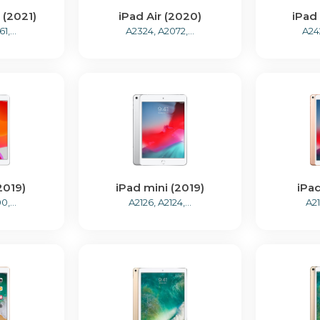
 (2021)
iPad Air (2020)
iPad
,...
A2324, A2072,...
A242
2019)
iPad mini (2019)
iPad
,...
A2126, A2124,...
A21