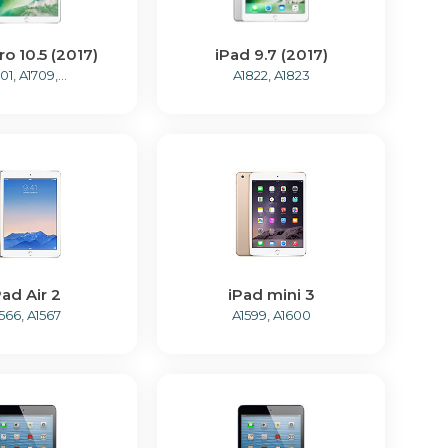
ro 10.5 (2017)
iPad 9.7 (2017)
01, A1709,...
A1822, A1823
Pad Air 2
iPad mini 3
566, A1567
A1599, A1600