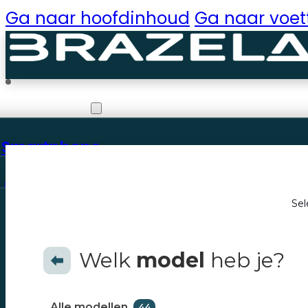
Ga naar hoofdinhoud
Ga naar voet
Reparaties
Smartphone
Apple
Sel
iPhone 14 Plus
Welk
model
heb je?
iPhone 14 Pro
iPhone 14 Pro Max
Alle modellen
44