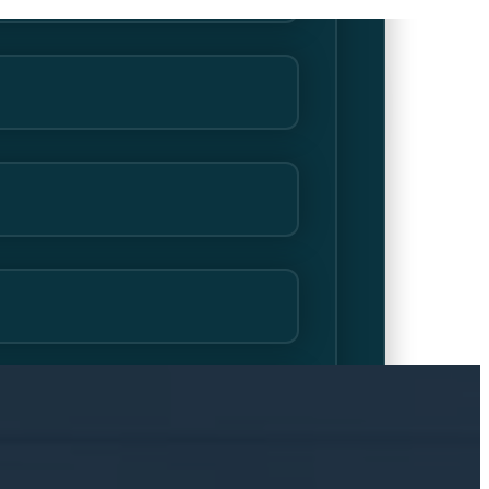
Apple
gecertificeerde
technici