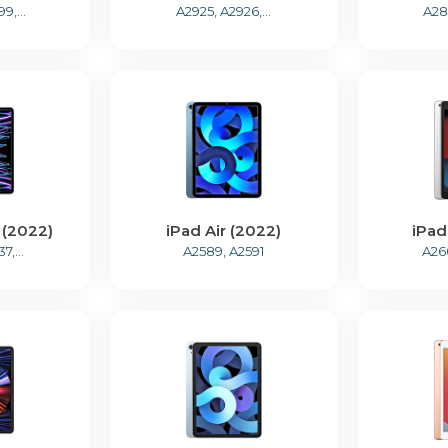
9,...
A2925, A2926,...
A283
 (2022)
iPad Air (2022)
iPad
7,...
A2589, A2591
A260