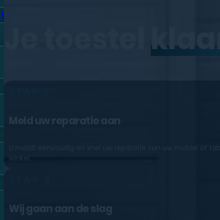
Watch
Je toestel
klaa
Apple
Bekijk alle modellen
Samsung
STAP 1
Bekijk alle modellen
Meld uw reparatie aan
Huawei
U meldt eenvoudig en snel uw reparatie van uw mobiel of tab
Bekijk alle modellen
winkel.
STAP 2
Xiaomi
Bekijk alle modellen
Wij gaan aan de slag