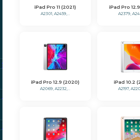
iPad Pro 11 (2021)
iPad Pro 12.9
iPhone XS
A2301, A2459,...
A2379, A2461
iPhone XS Max
Bekijk alle modellen
Samsung
Bekijk alle modellen
iPad Pro 12.9 (2020)
iPad 10.2 (
A2069, A2232,...
A2197, A2200
Huawei
Bekijk alle modellen
Xiaomi