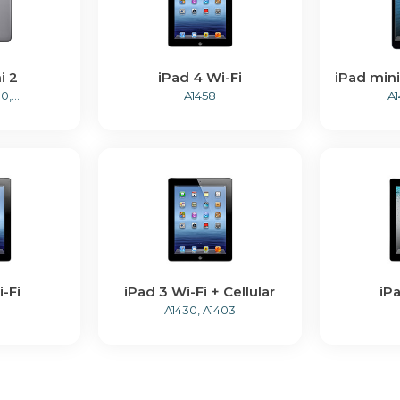
i 2
iPad 4 Wi-Fi
iPad mini
,...
A1458
A1
-Fi
iPad 3 Wi-Fi + Cellular
iP
A1430, A1403