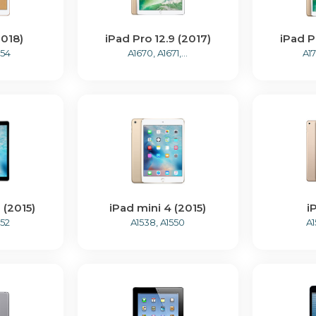
2018)
iPad Pro 12.9 (2017)
iPad P
954
A1670, A1671,...
A17
 (2015)
iPad mini 4 (2015)
i
652
A1538, A1550
A1