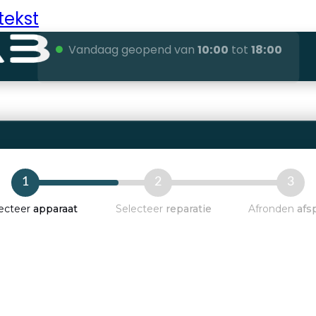
tekst
●
Vandaag geopend van
10:00
tot
18:00
1
2
3
ecteer
apparaat
Selecteer
reparatie
Afronden
afs