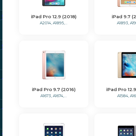
Bekijk alle modellen
Oppo
iPad Pro 12.9 (2018)
iPad 9.7 (
A2014, A1895,...
A1893, A1
Bekijk alle modellen
Oneplus
Bekijk alle modellen
Motorola
Bekijk alle modellen
iPad Pro 9.7 (2016)
iPad Pro 12.9
A1673, A1674,...
A1584, A1
Nokia
Bekijk alle modellen
Sony