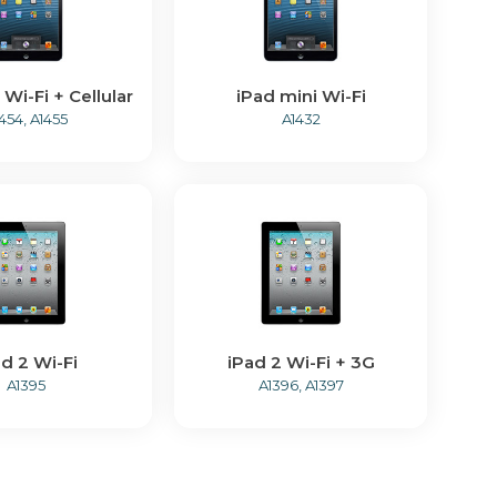
 Wi-Fi + Cellular
iPad mini Wi-Fi
454, A1455
A1432
ad 2 Wi-Fi
iPad 2 Wi-Fi + 3G
A1395
A1396, A1397