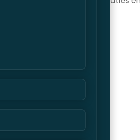
 om zijn indrukwekkende prestaties 
jde