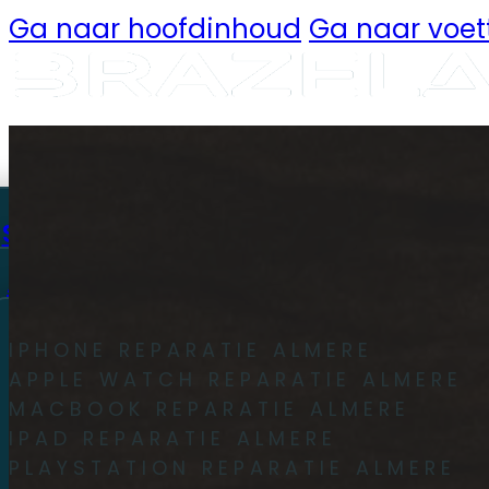
Ga naar hoofdinhoud
Ga naar voet
Reparaties
Smartphone
Apple
iPhone 14 Plus
IPHONE REPARATIE ALMERE
APPLE WATCH REPARATIE ALMERE
MACBOOK REPARATIE ALMERE
iPhone 14 Pro
IPAD REPARATIE ALMERE
PLAYSTATION REPARATIE ALMERE
iPhone 14 Pro Max