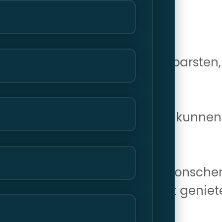
display. Als het scherm is gebarsten
es.
r goed oplaadt? Onze technici kunnen 
mmeren. Of het nu gaat om onscherpe
epareren, zodat je weer kunt geniet