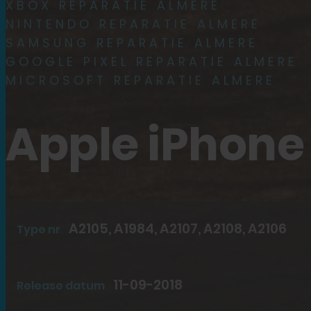
XBOX REPARATIE ALMERE
NINTENDO REPARATIE ALMERE
iPhone 14
SAMSUNG REPARATIE ALMERE
GOOGLE PIXEL REPARATIE ALMERE
iPhone SE (2022)
MICROSOFT REPARATIE ALMERE
iPhone 13 mini
Apple iPhone
iPhone 13
iPhone 13 Pro
A2105, A1984, A2107, A2108, A2106
Type nr
iPhone 13 Pro Max
iPhone 12
11-09-2018
Release datum