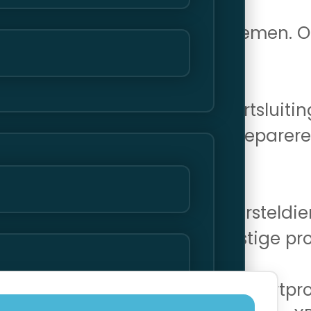
elang om snel actie te ondernemen. 
e apparaat te voorkomen.
met het moederbord, zoals kortsluiti
erbord diagnosticeren en repareren
one XR? Onze datagegevenshersteldie
 na waterschade of andere ernstige p
andere problemen, zoals laadpoortpr