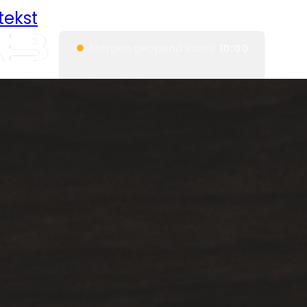
tekst
●
Morgen geopend vanaf
10:00