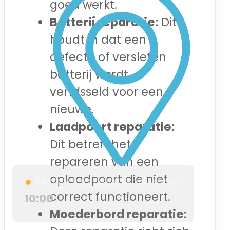
goed werkt.
Batterij reparatie:
Dit
houdt in dat een
defecte of versleten
batterij wordt
verwisseld voor een
nieuwe.
Laadpoort reparatie:
Dit betreft het
repareren van een
oplaadpoort die niet
●
Maandag geopend vanaf
correct functioneert.
10:00
Moederbord reparatie: