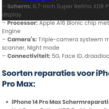
–
Scherm:
6.7-inch Super Retina XDR 
display
–
Processor:
Apple A16 Bionic chip met
Engine
–
Camera’s:
Triple-camera systeem m
scanner, Night mode
–
Connectiviteit:
5G, Face ID, draadlo
Soorten reparaties voor iPh
Pro Max:
iPhone 14 Pro Max Schermreparati