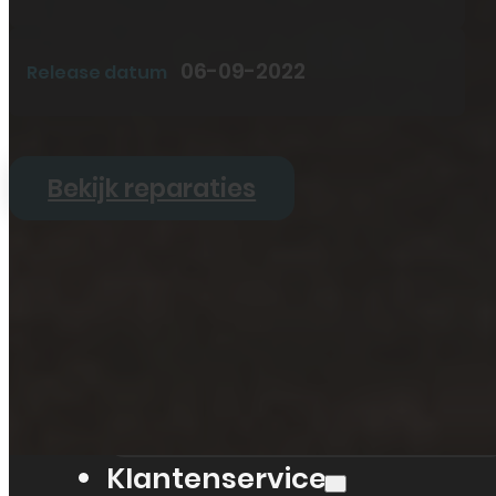
Tablet
Overig
06-09-2022
Release datum
Vraag offerte aan
Bekijk alle prijzen
Producten
Bekijk reparaties
Smartphones
Tablets
Refurbished
Accessoires
Bekijk alle producten
Klantenservice