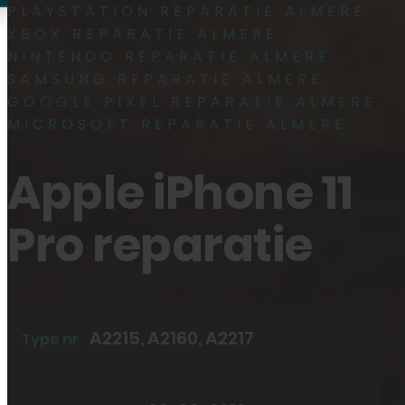
PLAYSTATION REPARATIE ALMERE
XBOX REPARATIE ALMERE
Plan reparatie
NINTENDO REPARATIE ALMERE
Plan reparatie
SAMSUNG REPARATIE ALMERE
GOOGLE PIXEL REPARATIE ALMERE
MICROSOFT REPARATIE ALMERE
0
Apple iPhone 11
Pro reparatie
Reparaties
A2215, A2160, A2217
Type nr
Smartphone