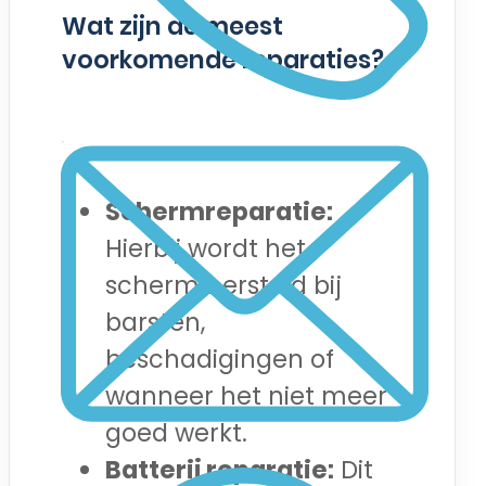
Wat zijn de meest
voorkomende reparaties?
Schermreparatie:
Hierbij wordt het
scherm hersteld bij
barsten,
beschadigingen of
wanneer het niet meer
goed werkt.
Batterij reparatie:
Dit