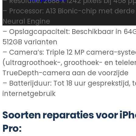
– Resolutie: 2688 x 1242 pixels bij 458 pp
– Processor: A13 Bionic-chip met derde
Neural Engine
– Opslagcapaciteit: Beschikbaar in 64
512GB varianten
– Camera’s: Triple 12 MP camera-syst
(ultragroothoek-, groothoek- en telelen
TrueDepth-camera aan de voorzijde
– Batterijduur: Tot 18 uur gesprekstijd, t
internetgebruik
Soorten reparaties voor iPh
Pro: