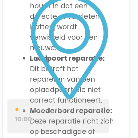
houdt in dat een
defecte of versleten
batterij wordt
verwisseld voor een
nieuwe.
Laadpoort reparatie:
Dit betreft het
repareren van een
oplaadpoort die niet
correct functioneert.
●
Morgen geopend vanaf
Moederbord reparatie:
10:00
Deze reparatie richt zich
op beschadigde of