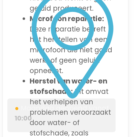
geluid produceert.
Microfoon reparatie:
Deze reparatie betreft
het herstellen van een
microfoon die niet goed
werkt of geen geluid
opneemt.
Herstel van water- en
stofschade:
Dit omvat
het verhelpen van
●
Maandag geopend vanaf
problemen veroorzaakt
10:00
door water- of
stofschade, zoals