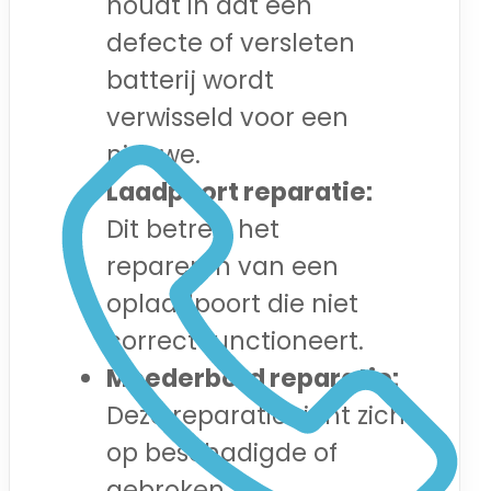
houdt in dat een
defecte of versleten
batterij wordt
verwisseld voor een
nieuwe.
Laadpoort reparatie:
Dit betreft het
repareren van een
oplaadpoort die niet
correct functioneert.
Moederbord reparatie:
Deze reparatie richt zich
op beschadigde of
gebroken