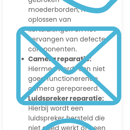
moederborden, het
oplossen van
kortsluitingen en het
vervangen van defecte
componenten.
Camera reparatie:
Hiermee wordt een niet
goed functionerende
camera gerepareerd.
Luidspreker reparatie:
Hierbij wordt een
luidspreker hersteld die
niet goed werkt of geen