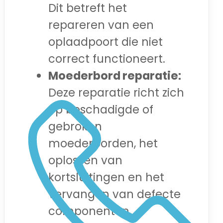
Dit betreft het
repareren van een
oplaadpoort die niet
correct functioneert.
Moederbord reparatie:
Deze reparatie richt zich
op beschadigde of
gebroken
moederborden, het
oplossen van
kortsluitingen en het
vervangen van defecte
componenten.