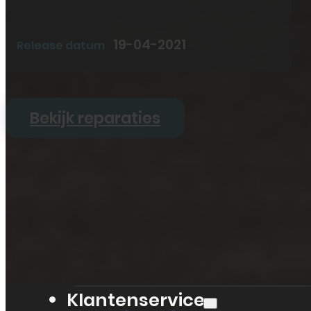
Tablet
Overig
19-04-2021
Release datum
Vraag offerte aan
Bekijk alle prijzen
Producten
Bekijk reparaties
Smartphones
Tablets
Refurbished
Accessoires
Bekijk alle producten
Klantenservice