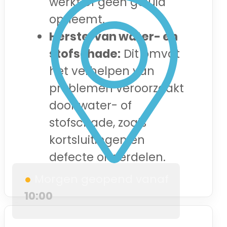
werkt of geen geluid
opneemt.
Herstel van water- en
stofschade:
Dit omvat
het verhelpen van
problemen veroorzaakt
door water- of
stofschade, zoals
kortsluitingen en
defecte onderdelen.
●
Morgen geopend vanaf
10:00