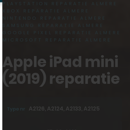
PLAYSTATION REPARATIE ALMERE
XBOX REPARATIE ALMERE
Plan reparatie
NINTENDO REPARATIE ALMERE
Plan reparatie
SAMSUNG REPARATIE ALMERE
GOOGLE PIXEL REPARATIE ALMERE
MICROSOFT REPARATIE ALMERE
0
Apple iPad mini
(2019) reparatie
Reparaties
A2126, A2124, A2133, A2125
Type nr
Smartphone