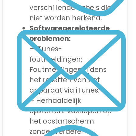
verschillende kabels die
niet worden herkend.
Softwaregerelateerde
problemen:
– iTunes-
foutmeldingen:
Foutmeldingen tijdens
het resetten van het
apparaat via iTunes.
– Herhaaldelijk
opstarten: Vastlopen op
het opstartscherm
zonder verdere