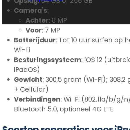
Opslag
: 64 GB of 256 GB
Camera’s
:
Achter
: 8 MP
Voor
: 7 MP
Batterijduur
: Tot 10 uur surfen op 
Wi-Fi
Besturingssysteem
: iOS 12 (uitbr
iPadOS)
Gewicht
: 300,5 gram (Wi-Fi); 308,2
+ Cellular)
Verbindingen
: Wi-Fi (802.11a/b/g/n
Bluetooth 5.0, optioneel 4G LTE
Soorten reparaties voor iPa