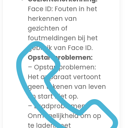
Face ID: Fouten in het
herkennen van
gezichten of
foutmeldingen bij het
gebruik van Face ID.
Opstartproblemen:
– Opstartproblemen:
Het apparaat vertoont
geen tekenen van leven
en start niet op.
– Laadproblemen:
Onmogelijkheid om op
te laden, met