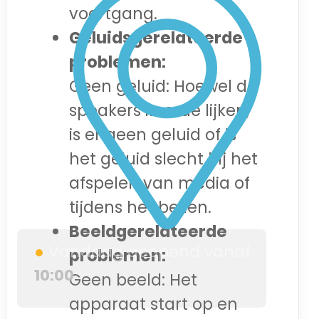
voortgang.
Geluidsgerelateerde
problemen:
Geen geluid: Hoewel de
speakers in orde lijken,
is er geen geluid of is
het geluid slecht bij het
afspelen van media of
tijdens het bellen.
Beeldgerelateerde
●
Vandaag geopend vanaf
problemen:
10:00
Geen beeld: Het
apparaat start op en